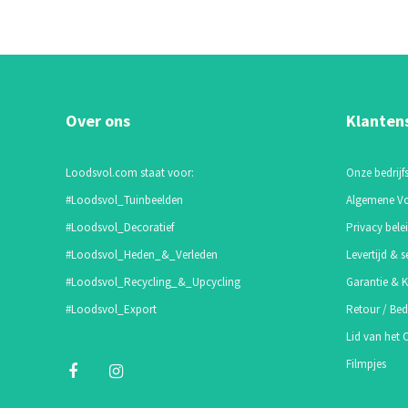
Over ons
Klanten
Loodsvol.com staat voor:
Onze bedrijfs
#Loodsvol_Tuinbeelden
Algemene V
#Loodsvol_Decoratief
Privacy bele
#Loodsvol_Heden_&_Verleden
Levertijd & s
#Loodsvol_Recycling_&_Upcycling
Garantie & K
#Loodsvol_Export
Retour / Bed
Lid van het
Filmpjes