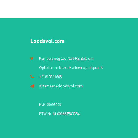
Loodsvol.com
Kempersweg 15, 7156 RB Beltrum
Ophalen en bezoek alleen op afspraak!
+31613909665
algemeen@loodsvol.com
KvK 09099009
BTW Nr. NL001667583B54