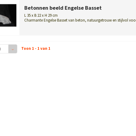
Betonnen beeld Engelse Basset
L 35 x B 22 x H 29 cm
Charmante Engelse Basset van beton, natuurgetrouw en stijlvol voo
huis en tu...
Toon 1 - 1 van 1
4