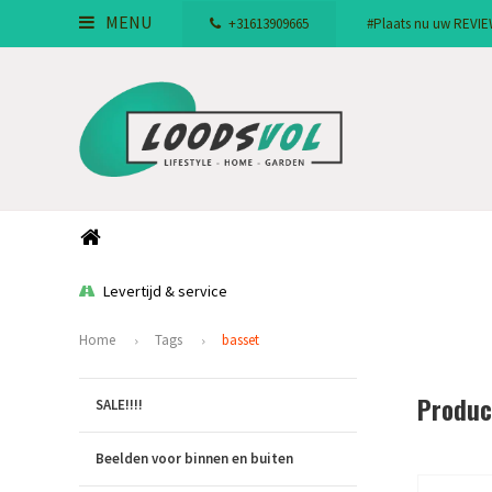
MENU
+31613909665
#Plaats nu uw REVIEW!
Levertijd & service
Home
Tags
basset
Produc
SALE!!!!
Beelden voor binnen en buiten