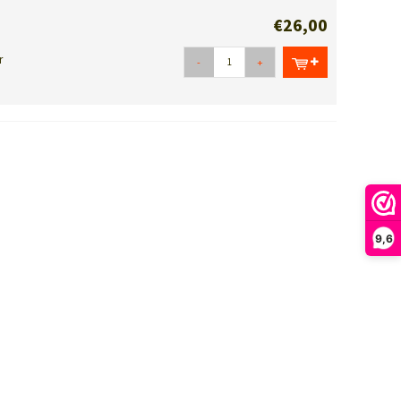
€26,00
r
-
+
9,6