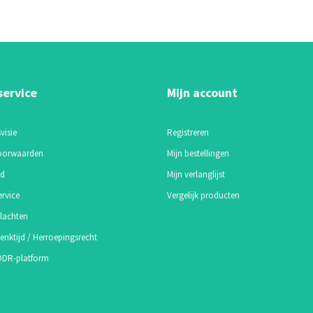
service
Mijn account
visie
Registreren
oorwaarden
Mijn bestellingen
id
Mijn verlanglijst
ervice
Vergelijk producten
lachten
enktijd / Herroepingsrecht
 ODR-platform