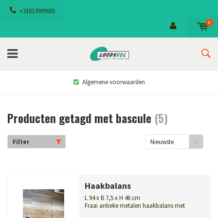
+31613909665
0
Algemene voorwaarden
Producten getagd met bascule
(5)
Filter
Nieuwste
producten
Haakbalans
L 94 x B 7,5 x H 46 cm
Fraai antieke metalen haakbalans met
schuifgewicht. Een klassieke hangweegsc...