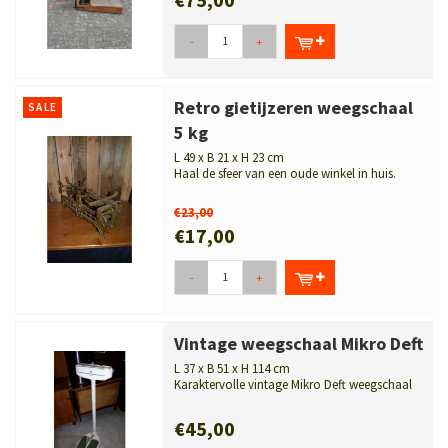
-
+
Retro gietijzeren weegschaal
SALE
5 kg
L 49 x B 21 x H 23 cm
Haal de sfeer van een oude winkel in huis.
Gietijzeren bascule weegschaal van...
€23,00
€17,00
-
+
Vintage weegschaal Mikro Deft
L 37 x B 51 x H 114 cm
Karaktervolle vintage Mikro Deft weegschaal
met een nostalgische uitstraling...
€45,00