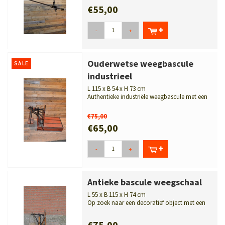
€55,00
-
+
Ouderwetse weegbascule
SALE
industrieel
L 115 x B 54 x H 73 cm
Authentieke industriële weegbascule met een
robuuste uitstraling. Een decor...
€75,00
€65,00
-
+
Antieke bascule weegschaal
L 55 x B 115 x H 74 cm
Op zoek naar een decoratief object met een
bijzonder verhaal? Deze antieke b...
€75,00