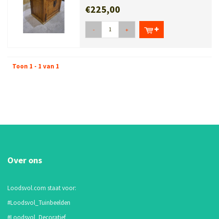
€225,00
-
+
Toon 1 - 1 van 1
Over ons
Loodsvol.com staat voor:
#Loodsvol_Tuinbeelden
#Loodsvol_Decoratief