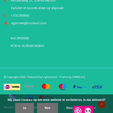
Kempersweg 15, 7156 RB Beltrum
Ophalen en bezoek alleen op afspraak!
+31613909665
algemeen@loodsvol.com
KvK 09099009
BTW Nr. NL001667583B54
© Copyright 2026 - Powered by
Lightspeed
- Theme by
DMWS.nl
|
Wij slaan cookies op om onze website te verbeteren. Is dat akkoord?
Meulenveld.com
/
10
-
beoordelingen op
Ja
Nee
Meer over cookies »
9,6