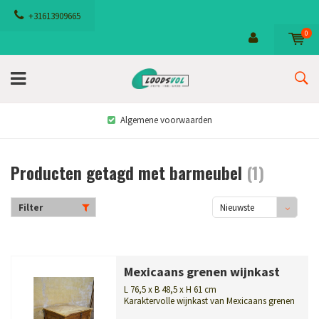
+31613909665
0
Algemene voorwaarden
Producten getagd met barmeubel
(1)
Filter
Nieuwste
producten
Mexicaans grenen wijnkast
L 76,5 x B 48,5 x H 61 cm
Karaktervolle wijnkast van Mexicaans grenen
met smeedijzeren beslag en pr...