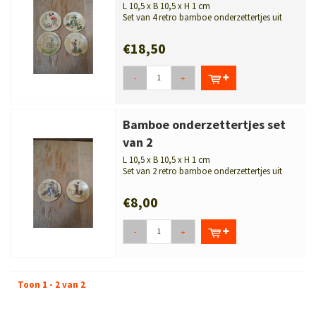
L 10,5 x B 10,5 x H 1 cm
Set van 4 retro bamboe onderzettertjes uit
Taiwan. Decoratief, praktisch e...
€18,50
-
+
Bamboe onderzettertjes set
van 2
L 10,5 x B 10,5 x H 1 cm
Set van 2 retro bamboe onderzettertjes uit
Taiwan. Leuk als onderzetter, s...
€8,00
-
+
Toon 1 - 2 van 2