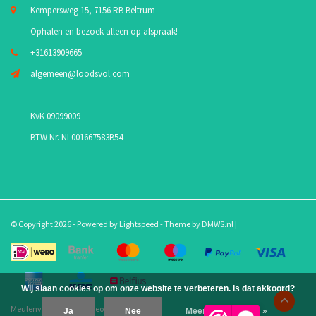
Kempersweg 15, 7156 RB Beltrum
Ophalen en bezoek alleen op afspraak!
+31613909665
algemeen@loodsvol.com
KvK 09099009
BTW Nr. NL001667583B54
© Copyright 2026 - Powered by
Lightspeed
- Theme by
DMWS.nl
|
Wij slaan cookies op om onze website te verbeteren. Is dat akkoord?
Meulenveld.com
/
10
-
beoordelingen op
Ja
Nee
Meer over cookies »