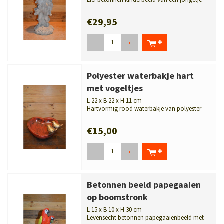
met zijn zusje op de rug. Sfeervol...
€29,95
-
+
Polyester waterbakje hart
met vogeltjes
L 22 x B 22 x H 11 cm
Hartvormig rood waterbakje van polyester
met twee goudkleurige vogeltjes. Sfe...
€15,00
-
+
Betonnen beeld papegaaien
op boomstronk
L 15 x B 10 x H 30 cm
Levensecht betonnen papegaaienbeeld met