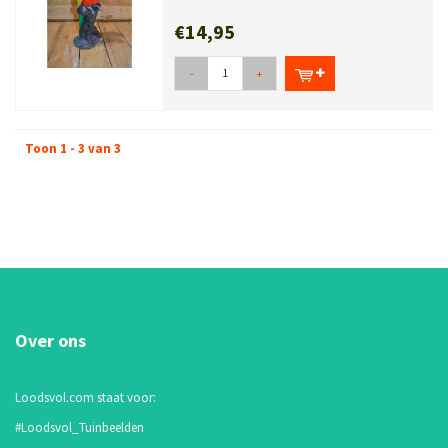
twee ara’s op een boomstronk. Decor...
€14,95
-
+
Toon 1 - 3 van 3
Over ons
Loodsvol.com staat voor:
#Loodsvol_Tuinbeelden