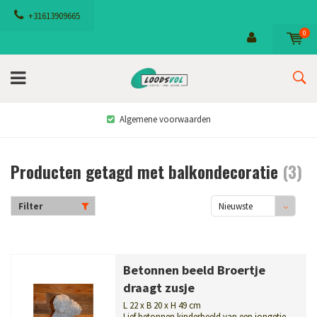
+31613909665
0
Algemene voorwaarden
Producten getagd met balkondecoratie
(3)
Filter
Nieuwste
producten
Betonnen beeld Broertje
draagt zusje
L 22 x B 20 x H 49 cm
Lief betonnen kinderbeeld van een jongetje