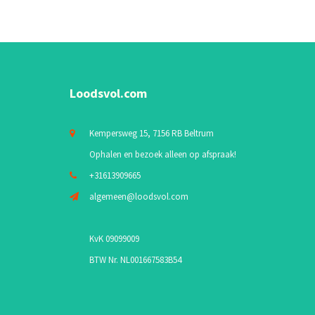
Loodsvol.com
Kempersweg 15, 7156 RB Beltrum
Ophalen en bezoek alleen op afspraak!
+31613909665
algemeen@loodsvol.com
KvK 09099009
BTW Nr. NL001667583B54