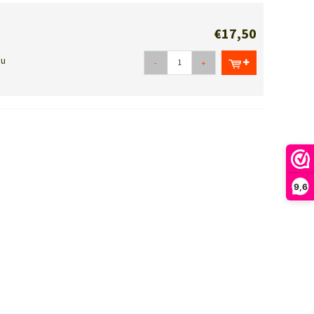
€17,50
 u
-
+
9,6