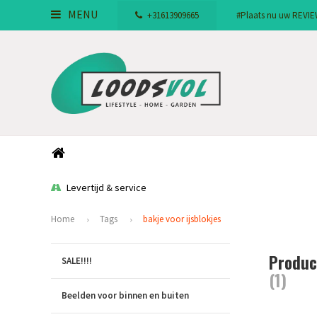
MENU
+31613909665
#Plaats nu uw REVIEW!
Levertijd & service
Home
Tags
bakje voor ijsblokjes
Produc
SALE!!!!
(1)
Beelden voor binnen en buiten