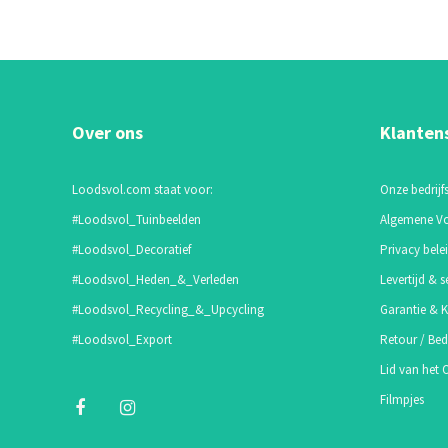
Over ons
Klanten
Loodsvol.com staat voor:
Onze bedrijfs
#Loodsvol_Tuinbeelden
Algemene V
#Loodsvol_Decoratief
Privacy bele
#Loodsvol_Heden_&_Verleden
Levertijd & s
#Loodsvol_Recycling_&_Upcycling
Garantie & K
#Loodsvol_Export
Retour / Bed
Lid van het
Filmpjes