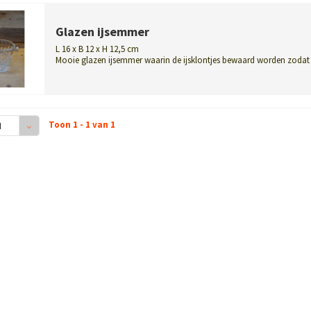
Glazen ijsemmer
L 16 x B 12 x H 12,5 cm
Mooie glazen ijsemmer waarin de ijsklontjes bewaard worden zodat
altijd e...
Toon 1 - 1 van 1
4