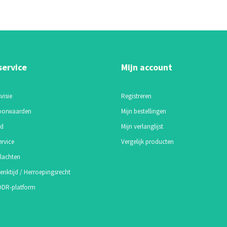
service
Mijn account
visie
Registreren
oorwaarden
Mijn bestellingen
id
Mijn verlanglijst
ervice
Vergelijk producten
lachten
enktijd / Herroepingsrecht
 ODR-platform