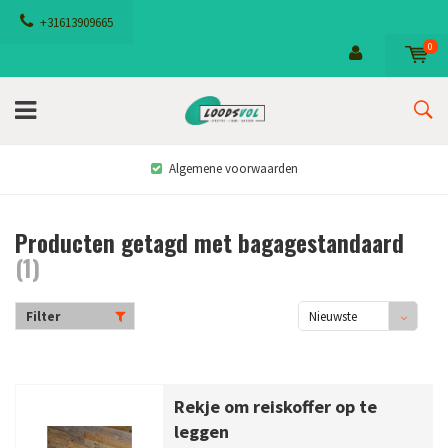
+31613909665
0
Algemene voorwaarden
Producten getagd met bagagestandaard
(1)
Filter
Nieuwste
producten
Rekje om reiskoffer op te
leggen