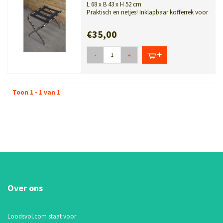
L 68 x B 43 x H 52 cm
Praktisch en netjes! Inklapbaar kofferrek voor
logeerkamer of slaapkamer. Ide...
€35,00
-
+
Toon 1 - 1 van 1
Over ons
Loodsvol.com staat voor: