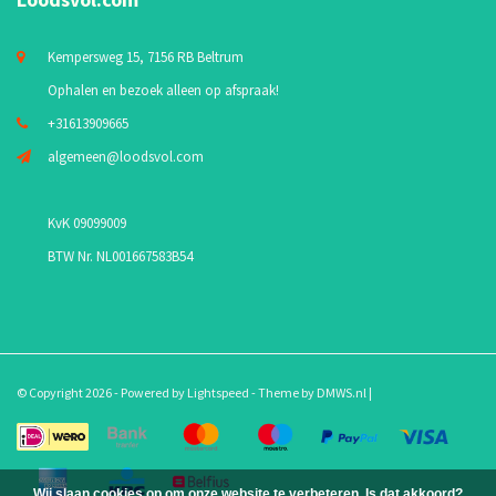
Kempersweg 15, 7156 RB Beltrum
Ophalen en bezoek alleen op afspraak!
+31613909665
algemeen@loodsvol.com
KvK 09099009
BTW Nr. NL001667583B54
© Copyright 2026 - Powered by
Lightspeed
- Theme by
DMWS.nl
|
Wij slaan cookies op om onze website te verbeteren. Is dat akkoord?