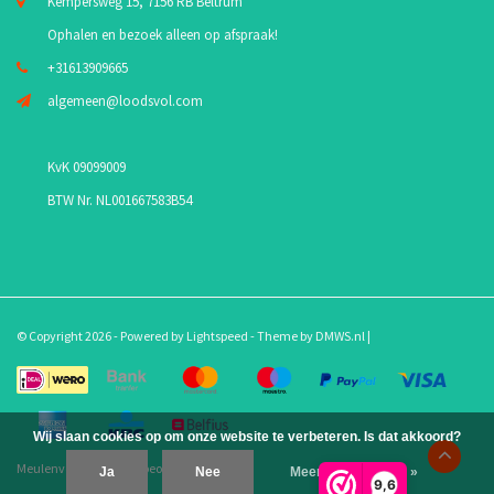
Kempersweg 15, 7156 RB Beltrum
Ophalen en bezoek alleen op afspraak!
+31613909665
algemeen@loodsvol.com
KvK 09099009
BTW Nr. NL001667583B54
© Copyright 2026 - Powered by
Lightspeed
- Theme by
DMWS.nl
|
Wij slaan cookies op om onze website te verbeteren. Is dat akkoord?
Meulenveld.com
/
10
-
beoordelingen op
Ja
Nee
Meer over cookies »
9,6