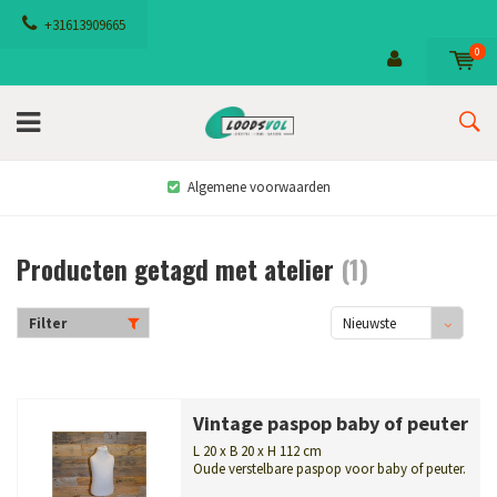
+31613909665
0
Algemene voorwaarden
Producten getagd met atelier
(1)
Filter
Nieuwste
producten
Vintage paspop baby of peuter
L 20 x B 20 x H 112 cm
Oude verstelbare paspop voor baby of peuter.
Charmante buste op voet, gebrui...