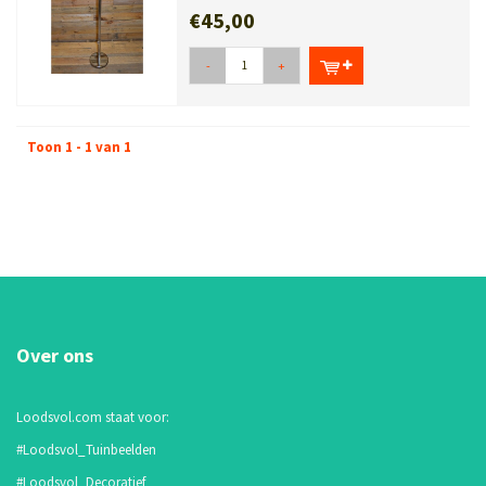
€45,00
-
+
Toon 1 - 1 van 1
Over ons
Loodsvol.com staat voor:
#Loodsvol_Tuinbeelden
#Loodsvol_Decoratief