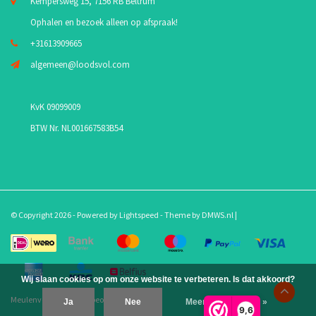
Kempersweg 15, 7156 RB Beltrum
Ophalen en bezoek alleen op afspraak!
+31613909665
algemeen@loodsvol.com
KvK 09099009
BTW Nr. NL001667583B54
© Copyright 2026 - Powered by
Lightspeed
- Theme by
DMWS.nl
|
Wij slaan cookies op om onze website te verbeteren. Is dat akkoord?
Meulenveld.com
/
10
-
beoordelingen op
Ja
Nee
Meer over cookies »
9,6