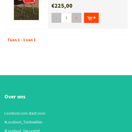
€225,00
-
+
Toon 1 - 1 van 1
Over ons
Loodsvol.com staat voor:
#Loodsvol_Tuinbeelden
#Loodsvol_Decoratief