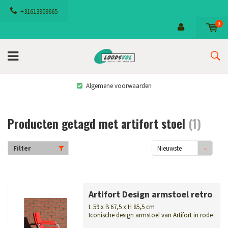
+31613909665
0
Algemene voorwaarden
Producten getagd met artifort stoel
(1)
Filter
Nieuwste
producten
Artifort Design armstoel retro
L 59 x B 67,5 x H 85,5 cm
Iconische design armstoel van Artifort in rode
stof, ontworpen door Geoff...