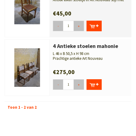
bruin schapenleer en siernagel...
€45,00
-
+
4 Antieke stoelen mahonie
L 46 x B 50,5 x H 98 cm
Prachtige antieke Art Nouveau
eetkamerstoelen van mahoniehout met
gedraaide...
€275,00
-
+
Toon 1 - 2 van 2