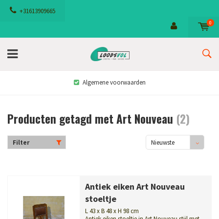
+31613909665
0
Algemene voorwaarden
Producten getagd met Art Nouveau
(2)
Filter
Nieuwste
producten
Antiek eiken Art Nouveau
stoeltje
L 43 x B 48 x H 98 cm
Antiek eiken stoeltje in Art Nouveau stijl met