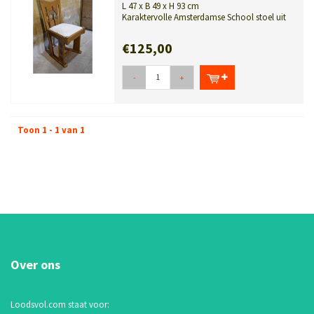
L 47 x B 49 x H 93 cm
Karaktervolle Amsterdamse School stoel uit
de jaren 20 met eikenhouten frame,...
€125,00
-
+
Toon 1 - 1 van 1
Over ons
Loodsvol.com staat voor: