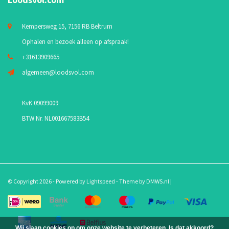
Kempersweg 15, 7156 RB Beltrum
Ophalen en bezoek alleen op afspraak!
+31613909665
algemeen@loodsvol.com
KvK 09099009
BTW Nr. NL001667583B54
© Copyright 2026 - Powered by
Lightspeed
- Theme by
DMWS.nl
|
Wij slaan cookies op om onze website te verbeteren. Is dat akkoord?