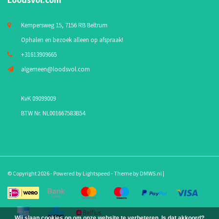
Kempersweg 15, 7156 RB Beltrum
Ophalen en bezoek alleen op afspraak!
+31613909665
algemeen@loodsvol.com
KvK 09099009
BTW Nr. NL001667583B54
© Copyright 2026 - Powered by
Lightspeed
- Theme by
DMWS.nl
|
Wij slaan cookies op om onze website te verbeteren. Is dat akkoord?