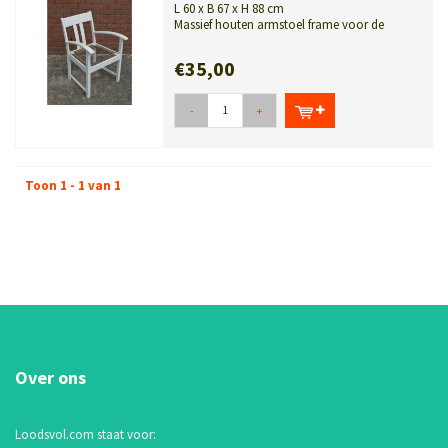
L 60 x B 67 x H 88 cm
Massief houten armstoel frame voor de
handige liefhebber. Een karaktervolle v...
€35,00
-
+
Toon 1 - 1 van 1
Over ons
Loodsvol.com staat voor: