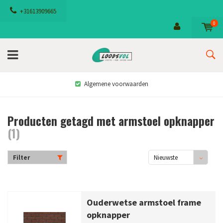
+31613909665
0
Algemene voorwaarden
Producten getagd met armstoel opknapper
(1)
Filter
Nieuwste
producten
Ouderwetse armstoel frame
opknapper