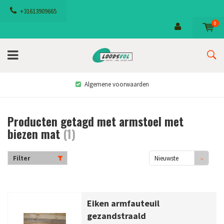
+31613909665
0
Algemene voorwaarden
Producten getagd met armstoel met
biezen mat
(1)
Filter
Nieuwste
producten
Eiken armfauteuil
gezandstraald