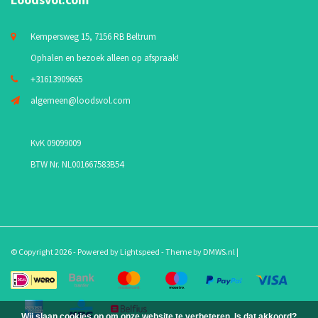
Kempersweg 15, 7156 RB Beltrum
Ophalen en bezoek alleen op afspraak!
+31613909665
algemeen@loodsvol.com
KvK 09099009
BTW Nr. NL001667583B54
© Copyright 2026 - Powered by
Lightspeed
- Theme by
DMWS.nl
|
Wij slaan cookies op om onze website te verbeteren. Is dat akkoord?