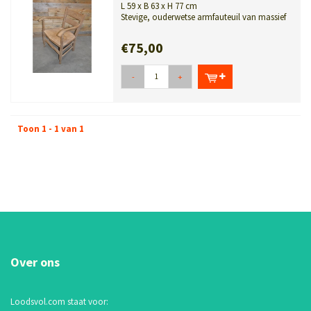
L 59 x B 63 x H 77 cm
Stevige, ouderwetse armfauteuil van massief
eikenhout met een authentieke bie...
€75,00
-
+
Toon 1 - 1 van 1
Over ons
Loodsvol.com staat voor: