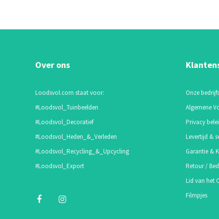
Over ons
Klanten
Loodsvol.com staat voor:
Onze bedrijfs
#Loodsvol_Tuinbeelden
Algemene V
#Loodsvol_Decoratief
Privacy bele
#Loodsvol_Heden_&_Verleden
Levertijd & s
#Loodsvol_Recycling_&_Upcycling
Garantie & K
#Loodsvol_Export
Retour / Bed
Lid van het
Filmpjes