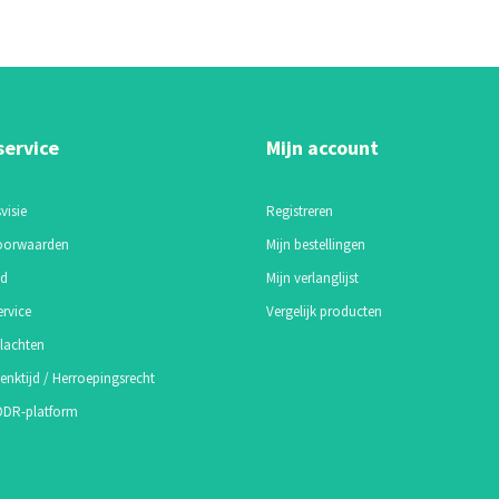
service
Mijn account
visie
Registreren
oorwaarden
Mijn bestellingen
id
Mijn verlanglijst
ervice
Vergelijk producten
lachten
enktijd / Herroepingsrecht
 ODR-platform