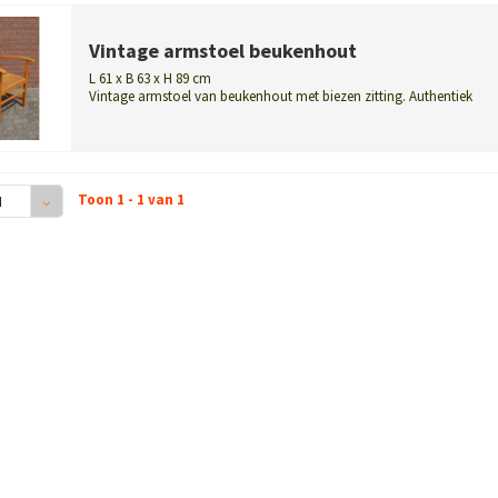
Vintage armstoel beukenhout
L 61 x B 63 x H 89 cm
Vintage armstoel van beukenhout met biezen zitting. Authentiek
vakmanschap u...
Toon 1 - 1 van 1
4