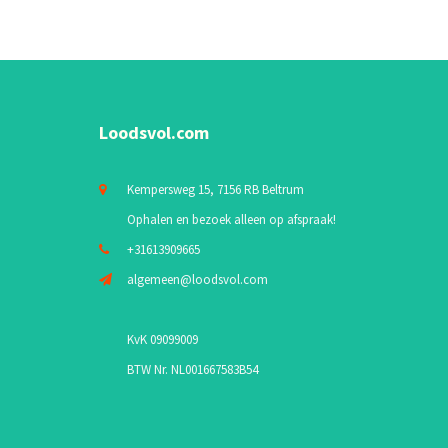
Loodsvol.com
Kempersweg 15, 7156 RB Beltrum
Ophalen en bezoek alleen op afspraak!
+31613909665
algemeen@loodsvol.com
KvK 09099009
BTW Nr. NL001667583B54