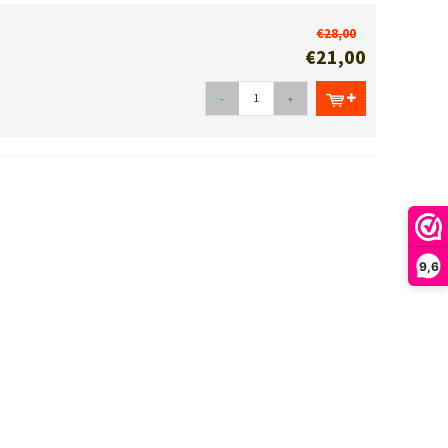
€28,00
€21,00
-
+
9,6