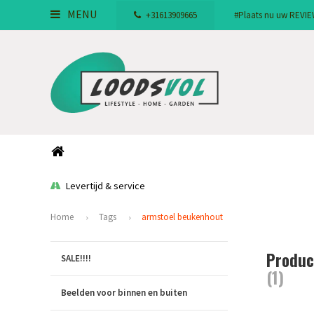
MENU
+31613909665
#Plaats nu uw REVIEW!
Levertijd & service
Home
Tags
armstoel beukenhout
Produc
SALE!!!!
(1)
Beelden voor binnen en buiten