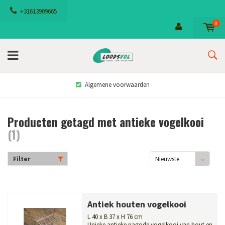
+31613909665
0
Algemene voorwaarden
Producten getagd met antieke vogelkooi
(1)
Filter
Nieuwste
producten
Antiek houten vogelkooi
L 40 x B 37 x H 76 cm
Unieke antieke pagode vogelkooi van hout en