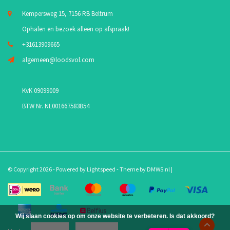
Kempersweg 15, 7156 RB Beltrum
Ophalen en bezoek alleen op afspraak!
+31613909665
algemeen@loodsvol.com
KvK 09099009
BTW Nr. NL001667583B54
© Copyright 2026 - Powered by
Lightspeed
- Theme by
DMWS.nl
|
Wij slaan cookies op om onze website te verbeteren. Is dat akkoord?