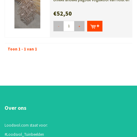
bamboe. Dit decoratieve sfeerstuk...
€52,50
-
+
Toon 1 - 1 van 1
Over ons
Loodsvol.com staat voor:
#Loodsvol_Tuinbeelden