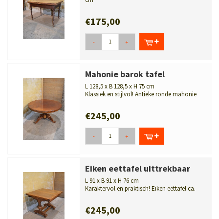
Leuke kleine uittrek tafel zo uit de boeren
keuken,...
€175,00
-
+
Mahonie barok tafel
L 128,5 x B 128,5 x H 75 cm
Klassiek en stijlvol! Antieke ronde mahonie
tafel met sierlijk gesneden...
€245,00
-
+
Eiken eettafel uittrekbaar
L 91 x B 91 x H 76 cm
Karaktervol en praktisch! Eiken eettafel ca.
1939, uittrekbaar en stevig uitg...
€245,00