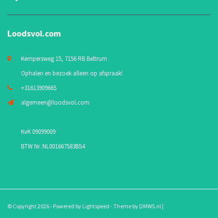
Loodsvol.com
Kempersweg 15, 7156 RB Beltrum
Ophalen en bezoek alleen op afspraak!
+31613909665
algemeen@loodsvol.com
KvK 09099009
BTW Nr. NL001667583B54
© Copyright 2026 - Powered by
Lightspeed
- Theme by
DMWS.nl
|