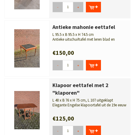
-
+
Antieke mahonie eettafel
L 95.5 x B 95.5 x H 74.5 cm
Antieke uitschuiftafel met leren blad en
mahoniehout. Oorspronkelijk ee...
€150,00
-
+
Klapoor eettafel met 2
"klaporen"
L 40 x B 76 x H 75 cm, L 107 uitgeklapt
Elegante Engelse klapoortafel uit de 19e eeuw
met gedraaide...
€125,00
-
+