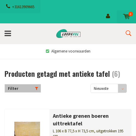
+31613909665
0
Algemene voorwaarden
Producten getagd met antieke tafel
(6)
Filter
Nieuwste
producten
Antieke grenen boeren
uittrektafel
L 106 x B 77,5 x H 73,5 cm, uitgetrokken 195
cm