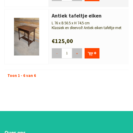
Antiek tafeltje eiken
L 76 x B 50.5 x H 74.5 cm
Klassiek en sfeervol! Antiek eiken tafeltje met
gedraaide poten. Te gebru...
€125,00
-
+
Toon 1 - 6 van 6
Over ons