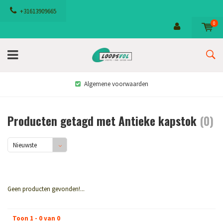
+31613909665
0
Algemene voorwaarden
Producten getagd met Antieke kapstok
(0)
Nieuwste
producten
Geen producten gevonden!...
Toon 1 - 0 van 0