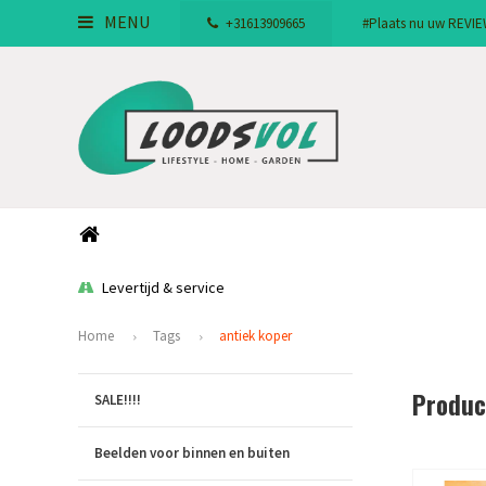
MENU
+31613909665
#Plaats nu uw REVIEW!
Levertijd & service
Home
Tags
antiek koper
Produc
SALE!!!!
Beelden voor binnen en buiten