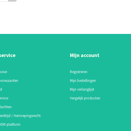
service
Mijn account
visie
Registreren
oorwaarden
Mijn bestellingen
id
Mijn verlanglijst
ervice
Vergelijk producten
lachten
enktijd / Herroepingsrecht
 ODR-platform