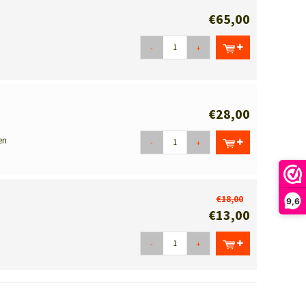
€65,00
-
+
€28,00
en
-
+
€18,00
9,6
€13,00
-
+