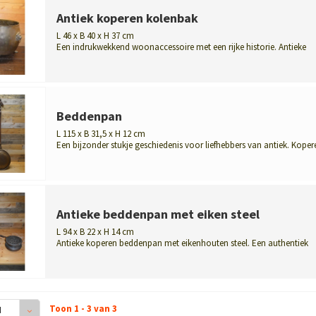
Antiek koperen kolenbak
L 46 x B 40 x H 37 cm
Een indrukwekkend woonaccessoire met een rijke historie. Antieke
koperen kole...
Beddenpan
L 115 x B 31,5 x H 12 cm
Een bijzonder stukje geschiedenis voor liefhebbers van antiek. Koper
bed...
Antieke beddenpan met eiken steel
L 94 x B 22 x H 14 cm
Antieke koperen beddenpan met eikenhouten steel. Een authentiek
historisch ge...
Toon 1 - 3 van 3
4