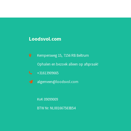
Loodsvol.com
Kempersweg 15, 7156 RB Beltrum
Ophalen en bezoek alleen op afspraak!
+31613909665
algemeen@loodsvol.com
KvK 09099009
BTW Nr. NL001667583B54