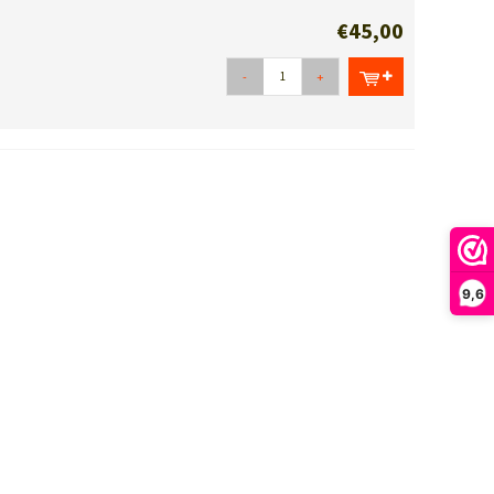
€45,00
-
+
9,6