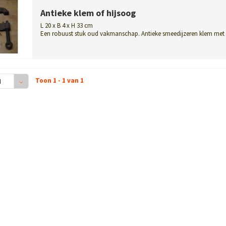
Antieke klem of hijsoog
L 20 x B 4 x H 33 cm
Een robuust stuk oud vakmanschap. Antieke smeedijzeren klem met
een industrië...
Toon 1 - 1 van 1
4