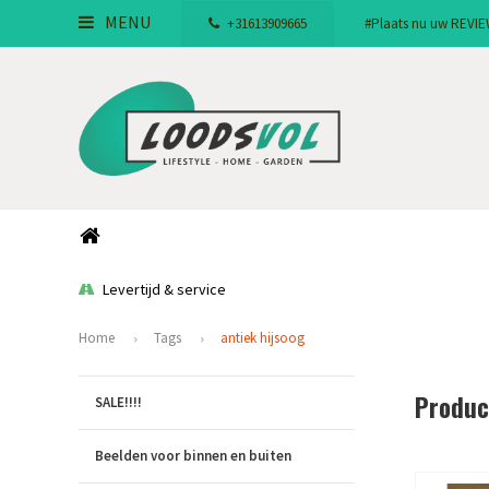
MENU
+31613909665
#Plaats nu uw REVIEW!
Levertijd & service
Home
Tags
antiek hijsoog
Produc
SALE!!!!
Beelden voor binnen en buiten