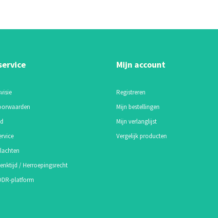
service
Mijn account
visie
Registreren
oorwaarden
Mijn bestellingen
id
Mijn verlanglijst
ervice
Vergelijk producten
lachten
enktijd / Herroepingsrecht
 ODR-platform