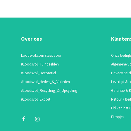
Over ons
Klanten
Loodsvol.com staat voor:
Onze bedrijfs
#Loodsvol_Tuinbeelden
Algemene V
#Loodsvol_Decoratief
Privacy bele
#Loodsvol_Heden_&_Verleden
Levertijd & s
#Loodsvol_Recycling_&_Upcycling
Garantie & K
#Loodsvol_Export
Retour / Bed
Lid van het
Filmpjes