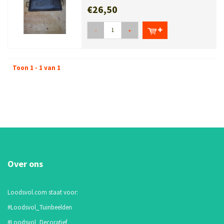
€26,50
-
+
Toon 1 - 1 van 1
Over ons
Loodsvol.com staat voor:
#Loodsvol_Tuinbeelden
#Loodsvol_Decoratief