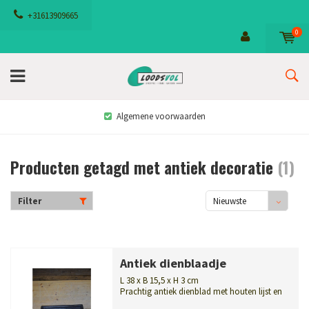
+31613909665
0
Algemene voorwaarden
Producten getagd met antiek decoratie
(1)
Filter
Nieuwste
producten
Antiek dienblaadje
L 38 x B 15,5 x H 3 cm
Prachtig antiek dienblad met houten lijst en
een glasplaat over een decorati...