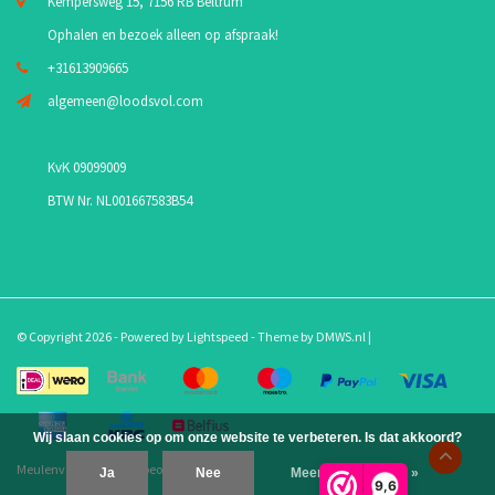
Kempersweg 15, 7156 RB Beltrum
Ophalen en bezoek alleen op afspraak!
+31613909665
algemeen@loodsvol.com
KvK 09099009
BTW Nr. NL001667583B54
© Copyright 2026 - Powered by
Lightspeed
- Theme by
DMWS.nl
|
Wij slaan cookies op om onze website te verbeteren. Is dat akkoord?
Meulenveld.com
/
10
-
beoordelingen op
Ja
Nee
Meer over cookies »
9,6