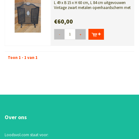
L 49 x B 15 x H 60 cm, L 84 cm uitgevouwen
Vintage zwart metalen openhaardscherm met
drie luiken. D...
€60,00
-
+
Toon 1 - 1 van 1
Over ons
Loodsvol.com staat voor: