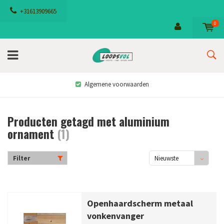
+31613909665
0
Algemene voorwaarden
Producten getagd met aluminium
ornament
(1)
Filter
Nieuwste
producten
Openhaardscherm metaal
vonkenvanger