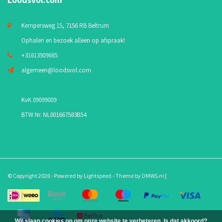
Kempersweg 15, 7156 RB Beltrum
Ophalen en bezoek alleen op afspraak!
+31613909665
algemeen@loodsvol.com
KvK 09099009
BTW Nr. NL001667583B54
© Copyright 2026 - Powered by
Lightspeed
- Theme by
DMWS.nl
|
Wij slaan cookies op om onze website te verbeteren. Is dat akkoord?