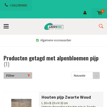
+31613909665
0
Algemene voorwaarden
Producten getagd met alpenbloemen pijp
(1)
Filter
Nieuwste
producten
Houten pijp Zwarte Woud
L 10 x B 23 x H 32 cm
Vintage decoratieve houten pijp in Zwarte