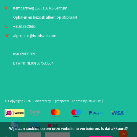
Kempersweg 15, 7156 RB Beltrum
Ophalen en bezoek alleen op afspraak!
+31613909665
algemeen@loodsvol.com
KvK 09099009
BTW Nr. NL001667583B54
© Copyright 2026 - Powered by
Lightspeed
- Theme by
DMWS.nl
|
Wij slaan cookies op om onze website te verbeteren. Is dat akkoord?