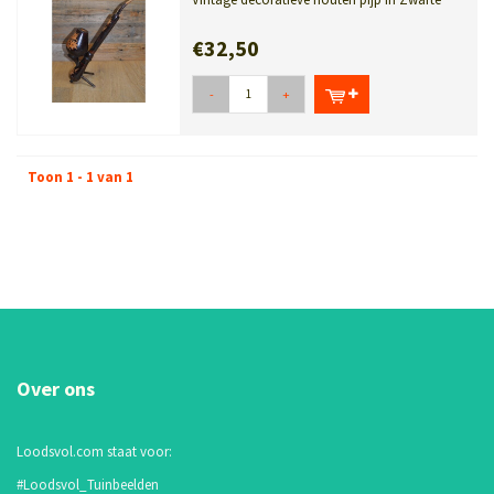
Woud stijl met Edelweiss snijwerk.
€32,50
-
+
Toon 1 - 1 van 1
Over ons
Loodsvol.com staat voor:
#Loodsvol_Tuinbeelden