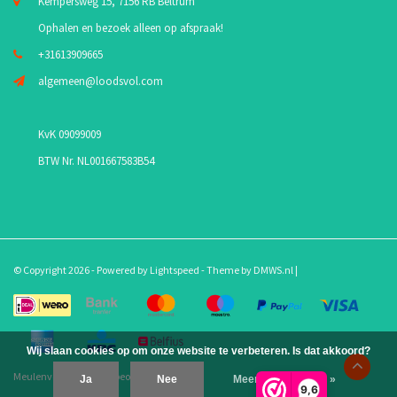
Kempersweg 15, 7156 RB Beltrum
Ophalen en bezoek alleen op afspraak!
+31613909665
algemeen@loodsvol.com
KvK 09099009
BTW Nr. NL001667583B54
© Copyright 2026 - Powered by
Lightspeed
- Theme by
DMWS.nl
|
Wij slaan cookies op om onze website te verbeteren. Is dat akkoord?
Meulenveld.com
/
10
-
beoordelingen op
Ja
Nee
Meer over cookies »
9,6