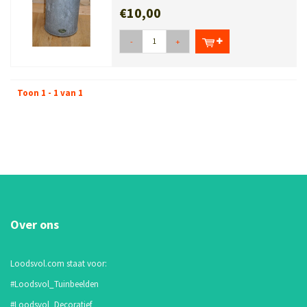
€10,00
-
+
Toon 1 - 1 van 1
Over ons
Loodsvol.com staat voor:
#Loodsvol_Tuinbeelden
#Loodsvol_Decoratief