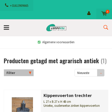
+31613909665
0
Algemene voorwaarden
Producten getagd met agrarisch antiek
(1)
Filter
Nieuwste
producten
Kippenvoerton trechter
L 27 x B 27 x H 48 cm
Unieke, ouderwetse zinken kippenvoerton
vuller met een slim trechtersysteem. ...