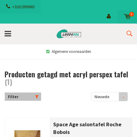
+31613909665
0
Algemene voorwaarden
Producten getagd met acryl perspex tafel
(1)
Filter
Nieuwste
producten
Space Age salontafel Roche
Bobois