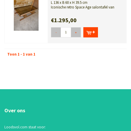
L 136 x B 60 x H 39.5 cm
Iconische retro Space Age salontafel van
Roche Bobois met wenge houten lat...
€1.295,00
-
+
Toon 1 - 1 van 1
Over ons
Loodsvol.com staat voor: