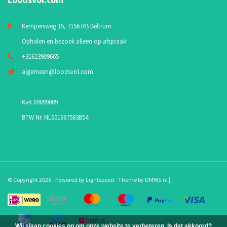
Kempersweg 15, 7156 RB Beltrum
Ophalen en bezoek alleen op afspraak!
+31613909665
algemeen@loodsvol.com
KvK 09099009
BTW Nr. NL001667583B54
© Copyright 2026 - Powered by
Lightspeed
- Theme by
DMWS.nl
|
Wij slaan cookies op om onze website te verbeteren. Is dat akkoord?