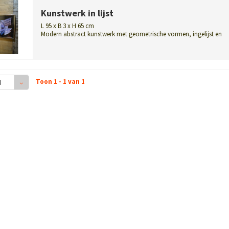
Kunstwerk in lijst
L 95 x B 3 x H 65 cm
Modern abstract kunstwerk met geometrische vormen, ingelijst en
veelzijdig op ...
Toon 1 - 1 van 1
4