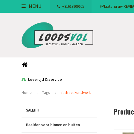
MENU
+31613909665
#Plaats nu uw REVIEW!
Levertijd & service
Home
Tags
abstract kunstwerk
Produc
SALE!!!!
Beelden voor binnen en buiten