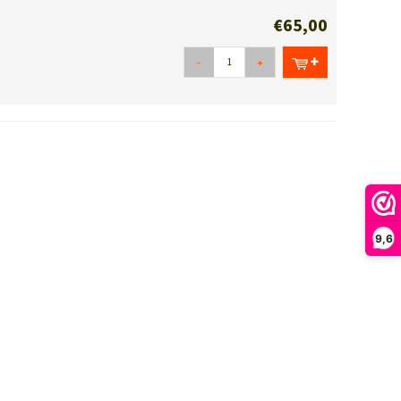
€65,00
-
+
9,6