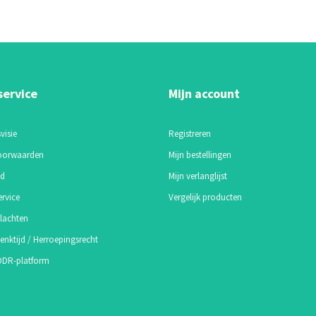
service
Mijn account
visie
Registreren
oorwaarden
Mijn bestellingen
id
Mijn verlanglijst
ervice
Vergelijk producten
lachten
enktijd / Herroepingsrecht
 ODR-platform