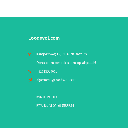
Loodsvol.com
Kempersweg 15, 7156 RB Beltrum
Ophalen en bezoek alleen op afspraak!
+31613909665
algemeen@loodsvol.com
KvK 09099009
BTW Nr. NL001667583B54