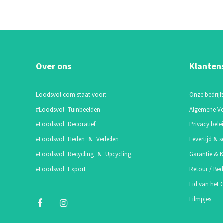
Over ons
Klanten
Loodsvol.com staat voor:
Onze bedrijfs
#Loodsvol_Tuinbeelden
Algemene V
#Loodsvol_Decoratief
Privacy bele
#Loodsvol_Heden_&_Verleden
Levertijd & s
#Loodsvol_Recycling_&_Upcycling
Garantie & K
#Loodsvol_Export
Retour / Bed
Lid van het
Filmpjes