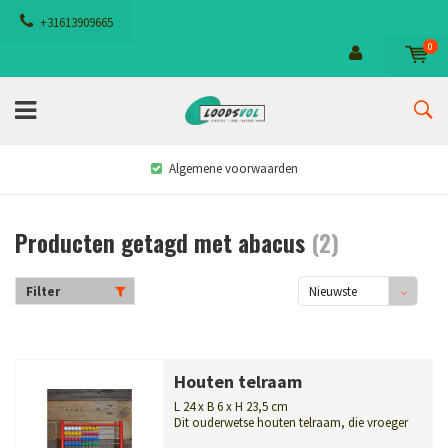
+31613909665
0
Algemene voorwaarden
Producten getagd met abacus
(2)
Filter
Nieuwste
producten
Houten telraam
L 24 x B 6 x H 23,5 cm
Dit ouderwetse houten telraam, die vroeger
ook vaak abacus werd genoemd, is ...