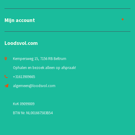
Mijn account
Loodsvol.com
Kempersweg 15, 7156 RB Beltrum
Ophalen en bezoek alleen op afspraak!
+31613909665
algemeen@loodsvol.com
KvK 09099009
BTW Nr. NL001667583B54