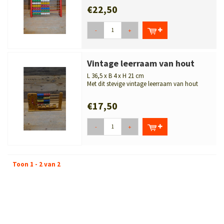
€22,50
-
+
Vintage leerraam van hout
L 36,5 x B 4 x H 21 cm
Met dit stevige vintage leerraam van hout
maakt uw kind op de ouderwetse man...
€17,50
-
+
Toon 1 - 2 van 2