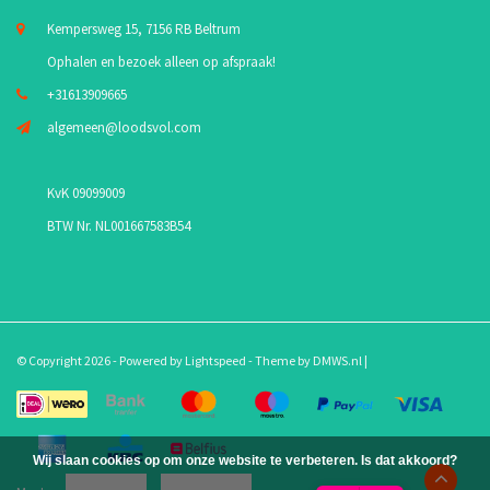
Kempersweg 15, 7156 RB Beltrum
Ophalen en bezoek alleen op afspraak!
+31613909665
algemeen@loodsvol.com
KvK 09099009
BTW Nr. NL001667583B54
© Copyright 2026 - Powered by
Lightspeed
- Theme by
DMWS.nl
|
Wij slaan cookies op om onze website te verbeteren. Is dat akkoord?