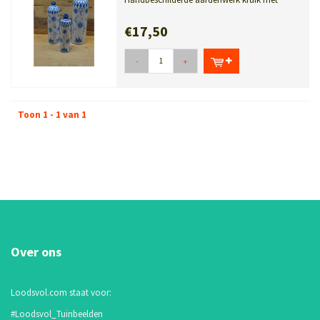
verschillende inhoud. Deze mooie ...
€17,50
-
+
Toon 1 - 1 van 1
Over ons
Loodsvol.com staat voor:
#Loodsvol_Tuinbeelden