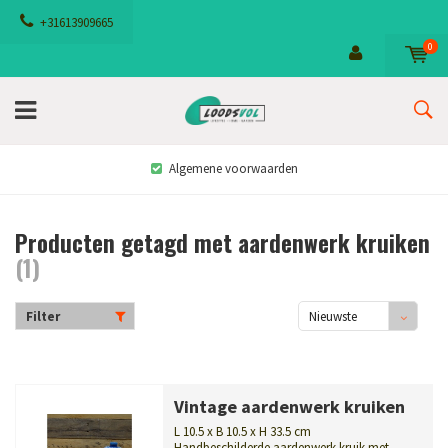
+31613909665
0
Algemene voorwaarden
Producten getagd met aardenwerk kruiken
(1)
Filter
Nieuwste
producten
Vintage aardenwerk kruiken
L 10.5 x B 10.5 x H 33.5 cm
Handbeschilderde aardenwerk kruik met