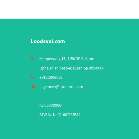
Loodsvol.com
Kempersweg 15, 7156 RB Beltrum
Ophalen en bezoek alleen op afspraak!
+31613909665
algemeen@loodsvol.com
KvK 09099009
BTW Nr. NL001667583B54