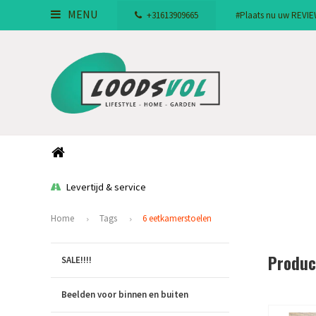
MENU
+31613909665
#Plaats nu uw REVIEW!
Levertijd & service
Home
Tags
6 eetkamerstoelen
Produc
SALE!!!!
Beelden voor binnen en buiten