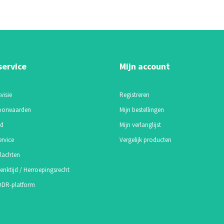
service
Mijn account
visie
Registreren
oorwaarden
Mijn bestellingen
id
Mijn verlanglijst
ervice
Vergelijk producten
lachten
enktijd / Herroepingsrecht
 ODR-platform