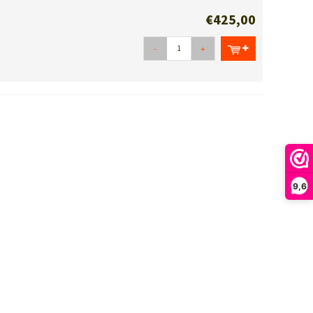
€425,00
-
+
9,6