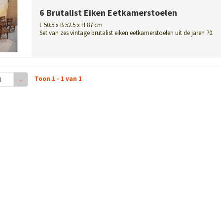
6 Brutalist Eiken Eetkamerstoelen
L 50.5 x B 52.5 x H 87 cm
Set van zes vintage brutalist eiken eetkamerstoelen uit de jaren 70.
Stoe...
Toon 1 - 1 van 1
4