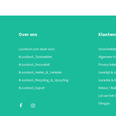
Over ons
Klanten
Loodsvol.com staat voor:
Onze bedrijfs
#Loodsvol_Tuinbeelden
Algemene V
#Loodsvol_Decoratief
Privacy bele
#Loodsvol_Heden_&_Verleden
Levertijd & s
#Loodsvol_Recycling_&_Upcycling
Garantie & K
#Loodsvol_Export
Retour / Bed
Lid van het
Filmpjes