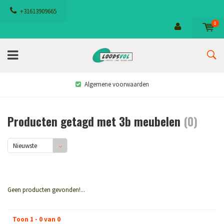
+31613909665
0
Algemene voorwaarden
Producten getagd met 3b meubelen
(0)
Nieuwste
producten
Geen producten gevonden!...
Toon 1 - 0 van 0