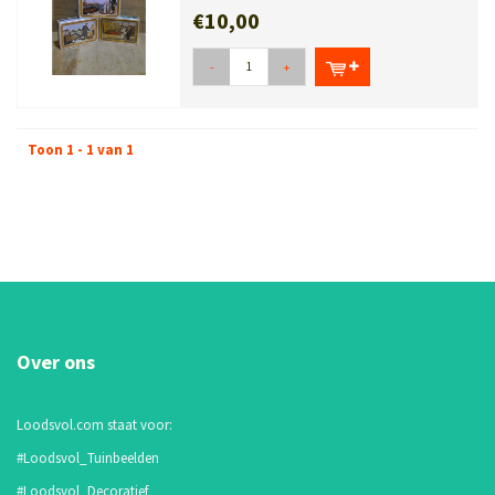
€10,00
-
+
Toon 1 - 1 van 1
Over ons
Loodsvol.com staat voor:
#Loodsvol_Tuinbeelden
#Loodsvol_Decoratief