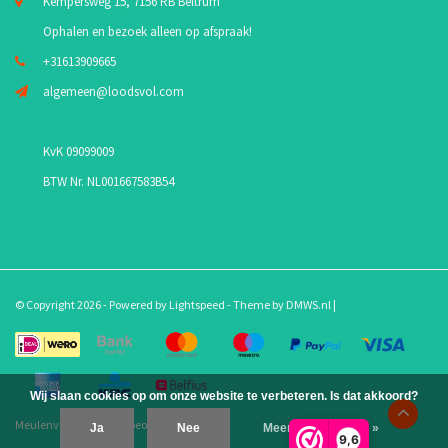
Kempersweg 15, 7156 RB Beltrum
Ophalen en bezoek alleen op afspraak!
+31613909665
algemeen@loodsvol.com
KvK 09099009
BTW Nr. NL001667583B54
© Copyright 2026 - Powered by
Lightspeed
- Theme by
DMWS.nl
|
Wij slaan cookies op om onze website te verbeteren. Is dat akkoord?
Meulenveld.com
/
10
-
beoordelingen op
Ja
Nee
Meer over cookies »
9,6