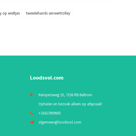
ey op wieltjes
tweedehands serveertrolley
Loodsvol.com
Kempersweg 15, 7156 RB Beltrum
Ophalen en bezoek alleen op afspraak!
+31613909665
algemeen@loodsvol.com