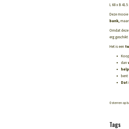
L 68 x B 41.5
Deze mooie
bank,
maar k
Omdat deze
erg geschikt
Het is een
t
Koop
dan
help
bent 
Dat 
0
sterren op b
Tags