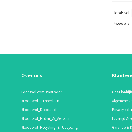
loods vol
tweedehan
Over ons
Klanten
Loodsvol.com staat voor:
Onze bedrijfs
#Loodsvol_Tuinbeelden
Algemene V
#Loodsvol_Decoratief
Privacy bele
#Loodsvol_Heden_&_Verleden
Levertijd & s
#Loodsvol_Recycling_&_Upcycling
Garantie & K