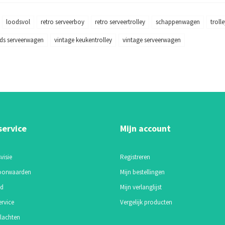
loodsvol
retro serveerboy
retro serveertrolley
schappenwagen
troll
ds serveerwagen
vintage keukentrolley
vintage serveerwagen
service
Mijn account
visie
Registreren
oorwaarden
Mijn bestellingen
id
Mijn verlanglijst
ervice
Vergelijk producten
lachten