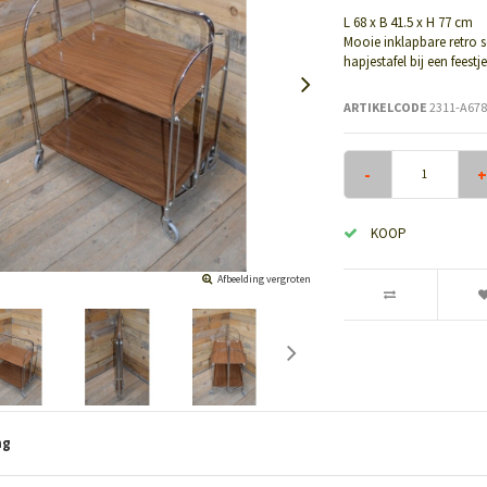
L 68 x B 41.5 x H 77 cm
Mooie inklapbare retro se
hapjestafel bij een feest
ARTIKELCODE
2311-A678
-
+
KOOP
Afbeelding vergroten
ng