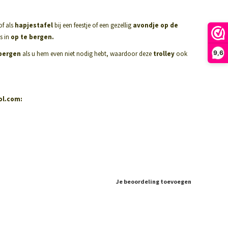
f als
hapjestafel
bij een feestje of een gezellig
avondje op de
s in
op te bergen.
9,6
 bergen
als u hem even niet nodig hebt, waardoor deze
trolley
ook
ol.com:
Je beoordeling toevoegen