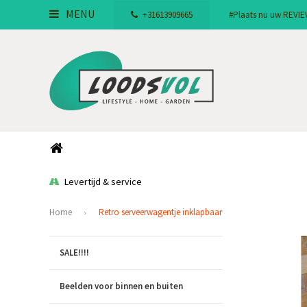
MENU
+31613909665
#Plaats nu uw REVIEW!
Levertijd & service
Home
Retro serveerwagentje inklapbaar
SALE!!!!
Beelden voor binnen en buiten