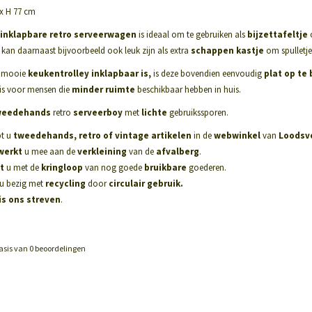
 x H 77 cm
inklapbare retro serveerwagen
is ideaal om te gebruiken als
bijzettafeltje
o
an daarnaast bijvoorbeeld ook leuk zijn als extra
schappen kastje
om spulletje
 mooie
keukentrolley inklapbaar is,
is deze bovendien eenvoudig
plat op te
 is voor mensen die
minder ruimte
beschikbaar hebben in huis.
weedehands
retro
serveerboy
met
lichte
gebruikssporen.
t u
tweedehands, retro of vintage artikelen
in de
webwinkel
van
Loodsv
werkt
u mee aan de
verkleining
van de
afvalberg
.
t
u met de
kringloop
van nog goede
bruikbare
goederen.
u bezig met
recycling
door
circulair gebruik.
is ons streven
.
asis van
0
beoordelingen