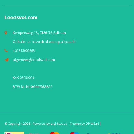
Loodsvol.com
Kempersweg 15, 7156 RB Beltrum
Ophalen en bezoek alleen op afspraak!
+31613909665
algemeen@loodsvol.com
KvK 09099009
BTW Nr. NL001667583B54
© Copyright 2026 - Powered by
Lightspeed
- Theme by
DMWS.nl
|