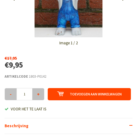
Image
1
/ 2
€17,95
€9,95
ARTIKELCODE
1803-P0142
-
+
TOEVOEGEN AAN WINKELWAGEN
VOOR HET TE LAAT IS
Beschrijving