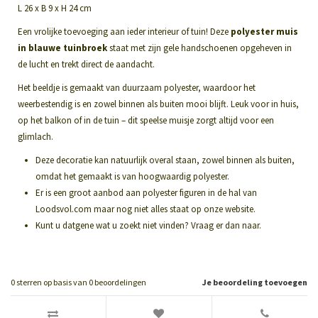
L 26 x B 9 x H 24 cm
Een vrolijke toevoeging aan ieder interieur of tuin! Deze
polyester muis
in blauwe tuinbroek
staat met zijn gele handschoenen opgeheven in
de lucht en trekt direct de aandacht.
Het beeldje is gemaakt van duurzaam polyester, waardoor het
weerbestendig is en zowel binnen als buiten mooi blijft. Leuk voor in huis,
op het balkon of in de tuin – dit speelse muisje zorgt altijd voor een
glimlach.
Deze decoratie kan natuurlijk overal staan, zowel binnen als buiten,
omdat het gemaakt is van hoogwaardig polyester.
Er is een groot aanbod aan polyester figuren in de hal van
Loodsvol.com maar nog niet alles staat op onze website.
Kunt u datgene wat u zoekt niet vinden? Vraag er dan naar.
0
sterren op basis van
0
beoordelingen
Je beoordeling toevoegen