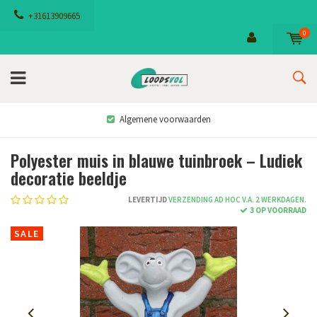
+31613909665
0
Algemene voorwaarden
Polyester muis in blauwe tuinbroek – Ludiek
decoratie beeldje
LEVERTIJD
VERZENDING AD HOC V.A. 2 WERKDAGEN.
3 OP VOORRAAD
SALE