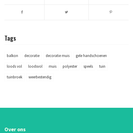
Tags
balkon
decoratie
decoratie muis
gele handschoenen
loods vol
loodsvol
muis
polyester
speels
tuin
tuinbroek
weerbestendig
Over ons