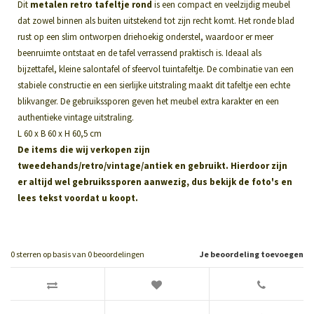
Dit
metalen retro tafeltje rond
is een compact en veelzijdig meubel
dat zowel binnen als buiten uitstekend tot zijn recht komt. Het ronde blad
rust op een slim ontworpen driehoekig onderstel, waardoor er meer
beenruimte ontstaat en de tafel verrassend praktisch is. Ideaal als
bijzettafel, kleine salontafel of sfeervol tuintafeltje. De combinatie van een
stabiele constructie en een sierlijke uitstraling maakt dit tafeltje een echte
blikvanger. De gebruikssporen geven het meubel extra karakter en een
authentieke vintage uitstraling.
L 60 x B 60 x H 60,5 cm
De items die wij verkopen zijn
tweedehands/retro/vintage/antiek en gebruikt. Hierdoor zijn
er altijd wel gebruikssporen aanwezig, dus bekijk de foto's en
lees tekst voordat u koopt.
0
sterren op basis van
0
beoordelingen
Je beoordeling toevoegen