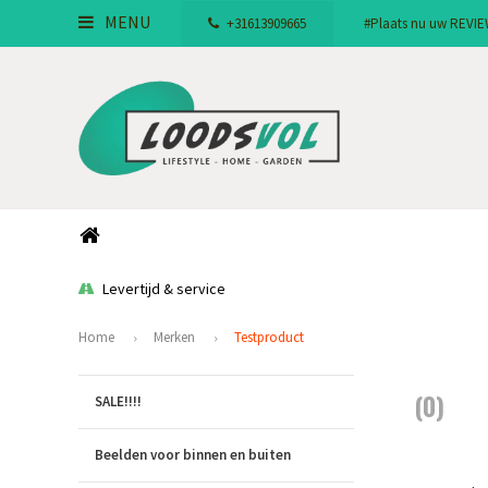
MENU
+31613909665
#Plaats nu uw REVIEW!
Levertijd & service
Home
Merken
Testproduct
(0)
SALE!!!!
Beelden voor binnen en buiten