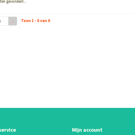
ten gevonden!...
Toon 1 - 0 van 0
4
service
Mijn account