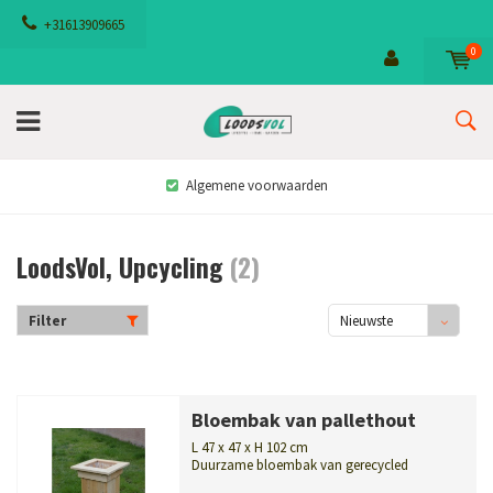
+31613909665
0
Algemene voorwaarden
LoodsVol, Upcycling
(2)
Filter
Nieuwste
producten
Bloembak van pallethout
L 47 x 47 x H 102 cm
Duurzame bloembak van gerecycled
pallethout met plastic binnenvoering. Ideaal