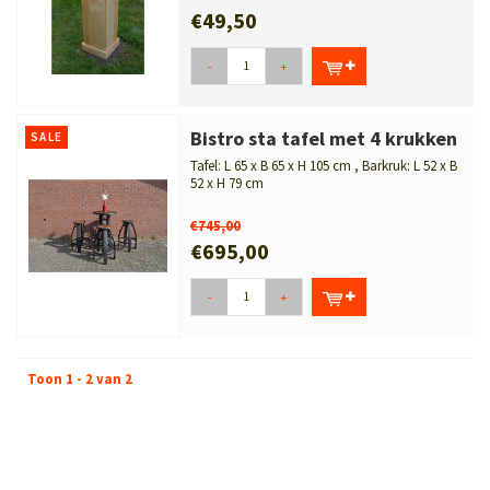
...
€49,50
-
+
Bistro sta tafel met 4 krukken
SALE
Tafel: L 65 x B 65 x H 105 cm , Barkruk: L 52 x B
52 x H 79 cm
Unieke bistro sta tafel met 4 krukke...
€745,00
€695,00
-
+
Toon 1 - 2 van 2