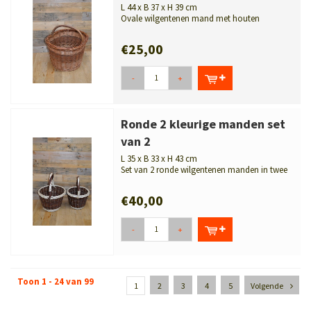
L 44 x B 37 x H 39 cm
Ovale wilgentenen mand met houten
handgreep. Decoratief en praktisch.
€25,00
-
+
Ronde 2 kleurige manden set
van 2
L 35 x B 33 x H 43 cm
Set van 2 ronde wilgentenen manden in twee
kleuren. Decoratief en praktisch.
€40,00
-
+
Toon 1 - 24 van 99
1
2
3
4
5
Volgende