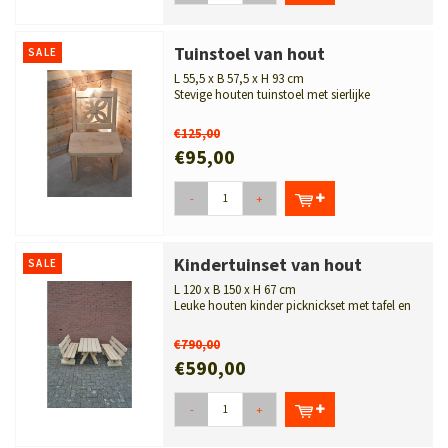
Tuinstoel van hout
SALE
L 55,5 x B 57,5 x H 93 cm
Stevige houten tuinstoel met sierlijke
opengewerkte bloem in de rugleunin...
€125,00
€95,00
-
+
Kindertuinset van hout
SALE
L 120 x B 150 x H 67 cm
Leuke houten kinder picknickset met tafel en
twee bankjes op kinderhoogte. ...
€790,00
€590,00
-
+