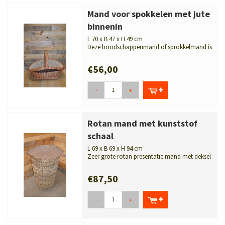
Mand voor spokkelen met jute
binnenin
L 70 x B 47 x H 49 cm
Deze boodschappenmand of sprokkelmand is
gemaakt van gevlochten wilgenteen en...
€56,00
-
+
Rotan mand met kunststof
schaal
L 69 x B 69 x H 94 cm
Zeer grote rotan presentatie mand met deksel
en een doorzichtige kunststof sc...
€87,50
-
+