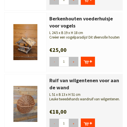
Berkenhouten voederhuisje
voor vogels
L 24.5 x B 19 x H 18 cm
Creëer een vogelparadijs! Dit sfeervolle houten
voederhuisje is handgemaak...
€25,00
-
+
Ruif van wilgentenen voor aan
de wand
L 51 x B 13 x H 51 cm
Leuke tweedehands wandruif van wilgentenen.
Deze veelzijdige wanddecoratie is...
€18,00
-
+