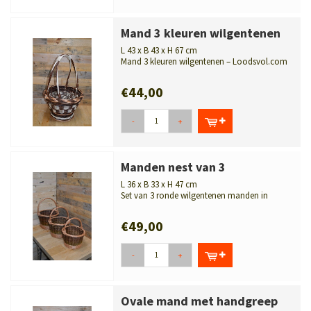
Mand 3 kleuren wilgentenen
L 43 x B 43 x H 67 cm
Mand 3 kleuren wilgentenen – Loodsvol.com
Beltrum
€44,00
-
+
Manden nest van 3
L 36 x B 33 x H 47 cm
Set van 3 ronde wilgentenen manden in
verschillende maten. Praktisch en decor...
€49,00
-
+
Ovale mand met handgreep