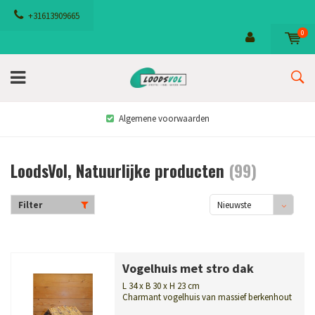
+31613909665
0
Algemene voorwaarden
LoodsVol, Natuurlijke producten
(99)
Filter
Nieuwste
producten
Vogelhuis met stro dak
L 34 x B 30 x H 23 cm
Charmant vogelhuis van massief berkenhout
met stro dak. Handgemaakt, weerbest...