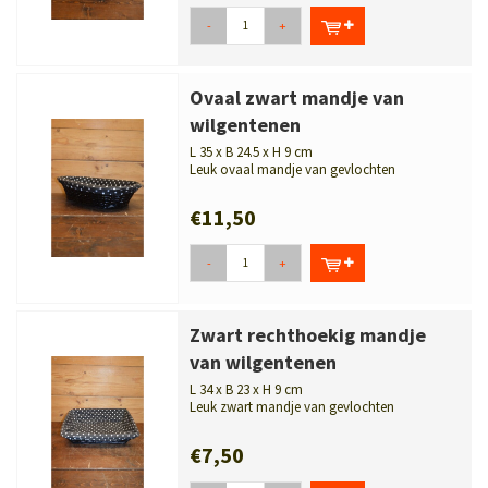
-
+
Ovaal zwart mandje van
wilgentenen
L 35 x B 24.5 x H 9 cm
Leuk ovaal mandje van gevlochten
wilgentenen met zwart-wit gestippelde binne...
€11,50
-
+
Zwart rechthoekig mandje
van wilgentenen
L 34 x B 23 x H 9 cm
Leuk zwart mandje van gevlochten
wilgentenen met zwart-wit gestippelde
binnenv...
€7,50