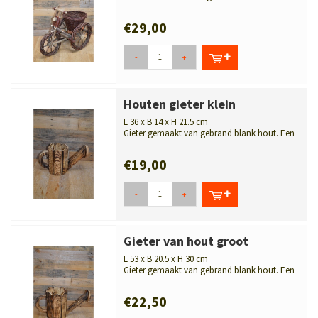
bakje. Mooi stevig gevlochten plant...
€29,00
-
+
Houten gieter klein
L 36 x B 14 x H 21.5 cm
Gieter gemaakt van gebrand blank hout. Een
super leuke houten gieter om een...
€19,00
-
+
Gieter van hout groot
L 53 x B 20.5 x H 30 cm
Gieter gemaakt van gebrand blank hout. Een
super leuke grote houten gieter ...
€22,50