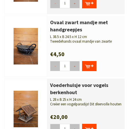
-
+
Ovaal zwart mandje met
handgreepjes
L 38.5 x B 24.5 x H 12 cm
Tweedehands ovaal mandje van zwarte
wilgentenen met handgreepjes en zwart...
€4,50
-
+
Voederhuisje voor vogels
berkenhout
L 28 x B 25 x H 24 cm
Creëer een vogelparadijs! Dit sfeervolle houten
voederhuisje is handgemaakt ...
€20,00
-
+