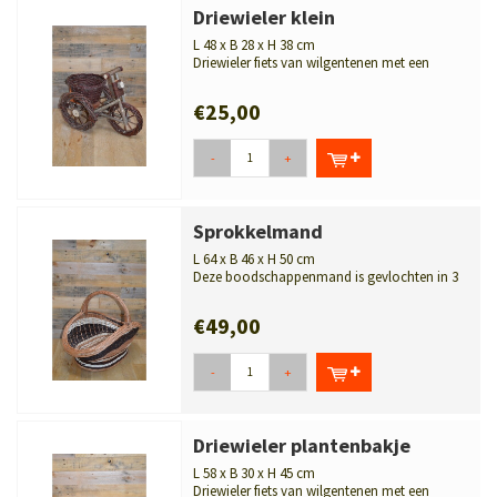
Driewieler klein
L 48 x B 28 x H 38 cm
Driewieler fiets van wilgentenen met een
bakje. Mooi stevig gevlochten plant...
€25,00
-
+
Sprokkelmand
L 64 x B 46 x H 50 cm
Deze boodschappenmand is gevlochten in 3
kleuren wilgenteen. Uiterst duurzame...
€49,00
-
+
Driewieler plantenbakje
L 58 x B 30 x H 45 cm
Driewieler fiets van wilgentenen met een