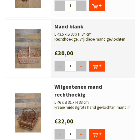
-
+
Mand blank
L 43.5 x B 30 x H 34 cm
Rechthoekige, vrij diepe mand gevlochten
van gebleekte wilgentenen. De mand...
€30,00
-
+
Wilgentenen mand
rechthoekig
L 46 x B 31 x H 33 cm
Fraaie middelgrote hand gevlochten mand in
drie natuurlijke kleuren met een ...
€32,00
-
+