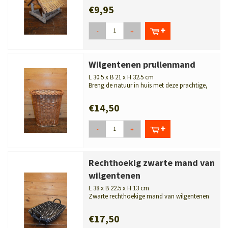
€9,95
-
+
Wilgentenen prullenmand
L 30.5 x B 21 x H 32.5 cm
Breng de natuur in huis met deze prachtige,
handgevlochten prullenmand va...
€14,50
-
+
Rechthoekig zwarte mand van
wilgentenen
L 38 x B 22.5 x H 13 cm
Zwarte rechthoekige mand van wilgentenen
met gestippelde binnenvoering. Leu...
€17,50