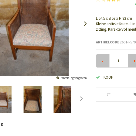
L 54.5 x B 58 x H 82 cm
Kleine antieke fauteuil 
zitting. Karaktervol meu
ARTIKELCODE
2601-F579
-
+
KOOP
Afbeelding vergroten
ng