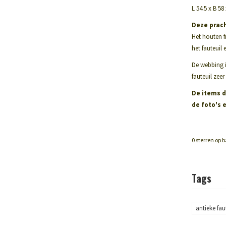
L 54.5 x B 58
Deze prach
Het houten f
het fauteuil 
De webbing i
fauteuil zee
De items d
de foto's 
0
sterren op b
Tags
antieke fau