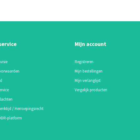
service
Mijn account
visie
Registreren
oorwaarden
Mijn bestellingen
id
Mijn verlanglijst
ervice
Vergelijk producten
lachten
enktijd / Herroepingsrecht
 ODR-platform