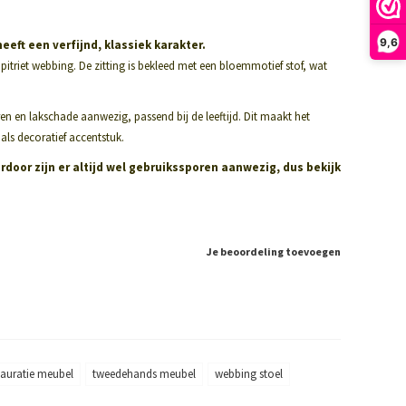
9,6
eeft een verfijnd, klassiek karakter.
itriet webbing. De zitting is bekleed met een bloemmotief stof, wat
en en lakschade aanwezig, passend bij de leeftijd. Dit maakt het
als decoratief accentstuk.
door zijn er altijd wel gebruikssporen aanwezig, dus bekijk
Je beoordeling toevoegen
tauratie meubel
tweedehands meubel
webbing stoel