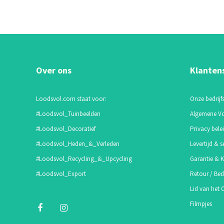
Over ons
Klanten
Loodsvol.com staat voor:
Onze bedrijfs
#Loodsvol_Tuinbeelden
Algemene V
#Loodsvol_Decoratief
Privacy bele
#Loodsvol_Heden_&_Verleden
Levertijd & s
#Loodsvol_Recycling_&_Upcycling
Garantie & K
#Loodsvol_Export
Retour / Bed
Lid van het
Filmpjes