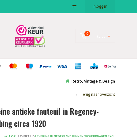
Inloggen
0
€0,00
Retro, Vintage & Design
Terug naar overzicht
ine antieke fauteuil in Regency-
bing circa 1920
1 OP
LEVERTIJD
LEVERING IN NEDERLAND BINNEN 30 WERKDAGEN EXCL