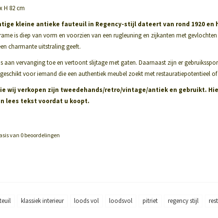
 x H 82 cm
tige kleine antieke fauteuil in Regency-stijl dateert van rond 1920 en h
rame is diep van vorm en voorzien van een rugleuning en zijkanten met gevlochten p
een charmante uitstraling geeft.
s aan vervanging toe en vertoont slijtage met gaten. Daarnaast zijn er gebruiksspor
r geschikt voor iemand die een authentiek meubel zoekt met restauratiepotentieel of 
ie wij verkopen zijn tweedehands/retro/vintage/antiek en gebruikt. Hier
en lees tekst voordat u koopt.
asis van
0
beoordelingen
teuil
klassiek interieur
loods vol
loodsvol
pitriet
regency stijl
res