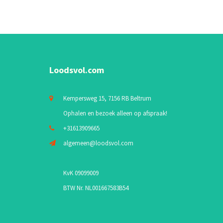
Loodsvol.com
Kempersweg 15, 7156 RB Beltrum
Ophalen en bezoek alleen op afspraak!
+31613909665
algemeen@loodsvol.com
KvK 09099009
BTW Nr. NL001667583B54