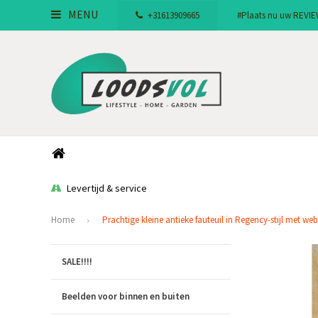
MENU
+31613909665
#Plaats nu uw REVIEW!
Levertijd & service
Home
Prachtige kleine antieke fauteuil in Regency-stijl met we
SALE!!!!
Beelden voor binnen en buiten