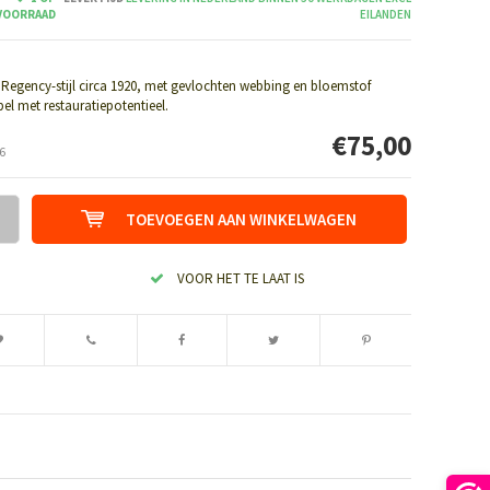
VOORRAAD
EILANDEN
in Regency-stijl circa 1920, met gevlochten webbing en bloemstof
bel met restauratiepotentieel.
€75,00
6
TOEVOEGEN AAN WINKELWAGEN
VOOR HET TE LAAT IS
Afbeelding vergroten