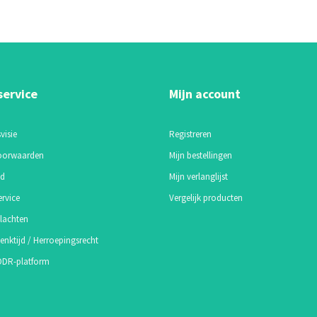
service
Mijn account
visie
Registreren
oorwaarden
Mijn bestellingen
id
Mijn verlanglijst
ervice
Vergelijk producten
lachten
enktijd / Herroepingsrecht
 ODR-platform