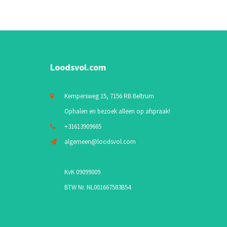
Loodsvol.com
Kempersweg 15, 7156 RB Beltrum
Ophalen en bezoek alleen op afspraak!
+31613909665
algemeen@loodsvol.com
KvK 09099009
BTW Nr. NL001667583B54