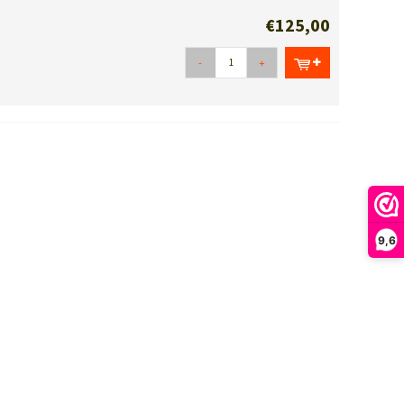
€125,00
-
+
9,6