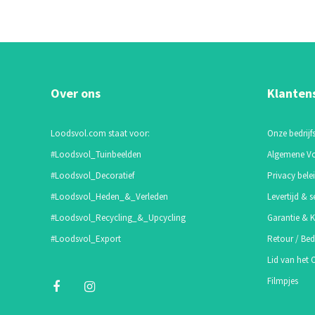
Over ons
Klanten
Loodsvol.com staat voor:
Onze bedrijfs
#Loodsvol_Tuinbeelden
Algemene V
#Loodsvol_Decoratief
Privacy bele
#Loodsvol_Heden_&_Verleden
Levertijd & s
#Loodsvol_Recycling_&_Upcycling
Garantie & K
#Loodsvol_Export
Retour / Bed
Lid van het
Filmpjes