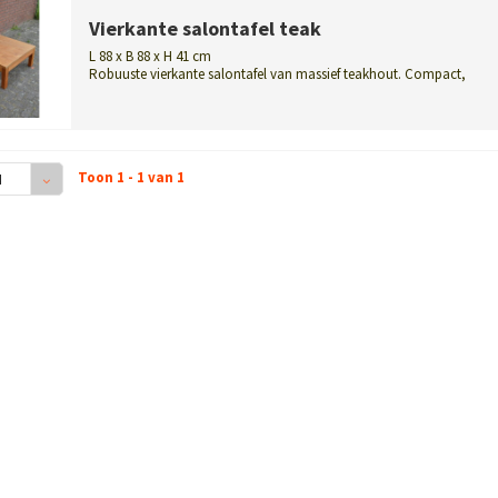
Vierkante salontafel teak
L 88 x B 88 x H 41 cm
Robuuste vierkante salontafel van massief teakhout. Compact,
veelzijdig en vo...
Toon 1 - 1 van 1
4