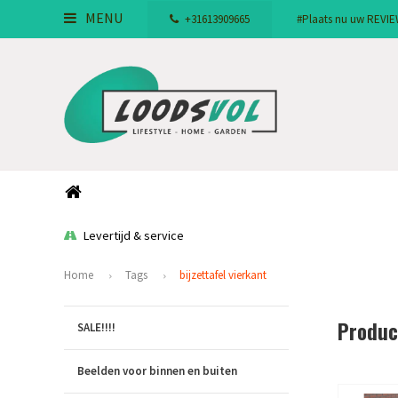
MENU
+31613909665
#Plaats nu uw REVIEW!
Levertijd & service
Home
Tags
bijzettafel vierkant
Produc
SALE!!!!
Beelden voor binnen en buiten