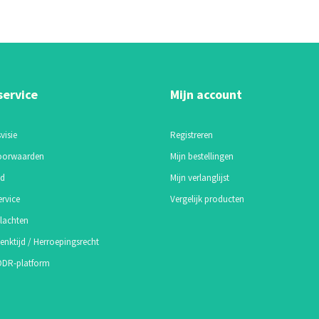
service
Mijn account
visie
Registreren
oorwaarden
Mijn bestellingen
id
Mijn verlanglijst
ervice
Vergelijk producten
lachten
enktijd / Herroepingsrecht
 ODR-platform