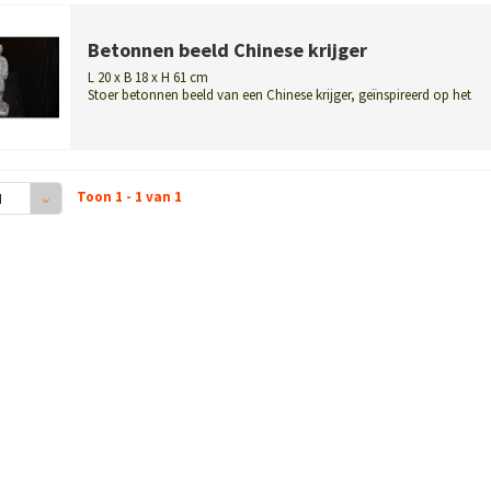
Betonnen beeld Chinese krijger
L 20 x B 18 x H 61 cm
Stoer betonnen beeld van een Chinese krijger, geïnspireerd op het
beroemde t...
Toon 1 - 1 van 1
4