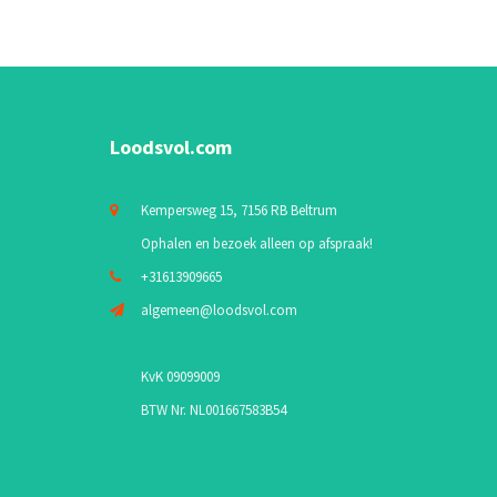
Loodsvol.com
Kempersweg 15, 7156 RB Beltrum
Ophalen en bezoek alleen op afspraak!
+31613909665
algemeen@loodsvol.com
KvK 09099009
BTW Nr. NL001667583B54