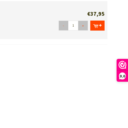
€37,95
-
+
9,6