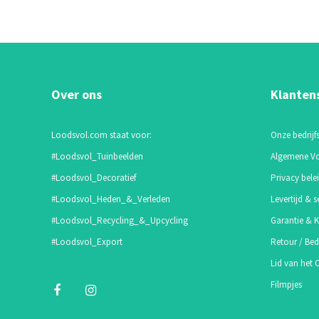
Over ons
Klanten
Loodsvol.com staat voor:
Onze bedrijfs
#Loodsvol_Tuinbeelden
Algemene V
#Loodsvol_Decoratief
Privacy bele
#Loodsvol_Heden_&_Verleden
Levertijd & s
#Loodsvol_Recycling_&_Upcycling
Garantie & K
#Loodsvol_Export
Retour / Bed
Lid van het
Filmpjes