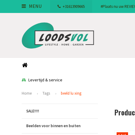
MENU
+31613909665
#Plaats nu uw REVIEW!
Levertijd & service
Home
Tags
beeld lu xing
Produc
SALE!!!!
Beelden voor binnen en buiten