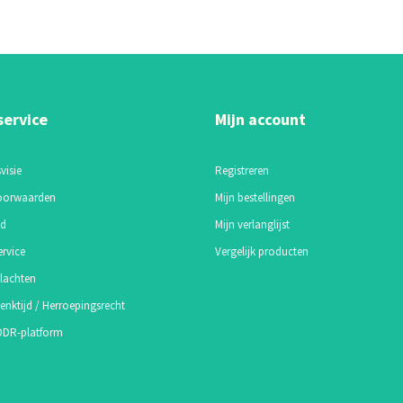
service
Mijn account
visie
Registreren
oorwaarden
Mijn bestellingen
id
Mijn verlanglijst
ervice
Vergelijk producten
lachten
enktijd / Herroepingsrecht
 ODR-platform