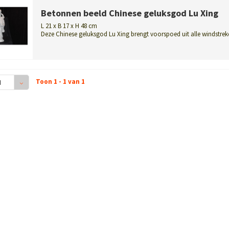
Betonnen beeld Chinese geluksgod Lu Xing
L 21 x B 17 x H 48 cm
Deze Chinese geluksgod Lu Xing brengt voorspoed uit alle windstrek
Een bet...
Toon 1 - 1 van 1
4