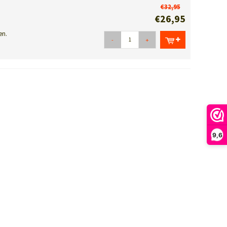
€32,95
€26,95
en.
-
+
9,6