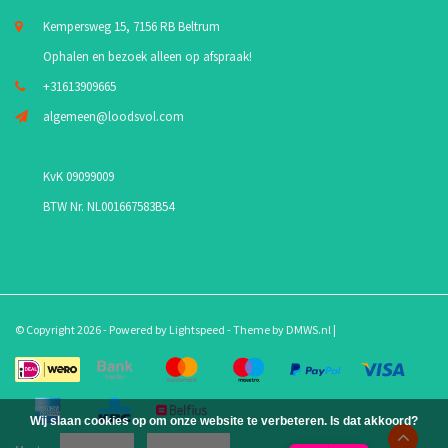
Kempersweg 15, 7156 RB Beltrum
Ophalen en bezoek alleen op afspraak!
+31613909665
algemeen@loodsvol.com
KvK 09099009
BTW Nr. NL001667583B54
© Copyright 2026 - Powered by
Lightspeed
- Theme by
DMWS.nl
|
Wij slaan cookies op om onze website te verbeteren. Is dat akkoord?