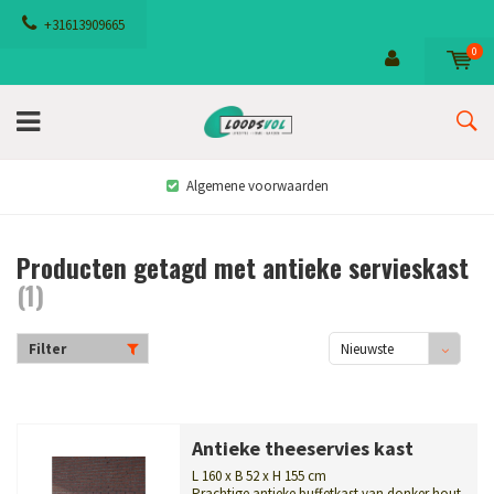
+31613909665
0
Algemene voorwaarden
Producten getagd met antieke servieskast
(1)
Filter
Nieuwste
producten
Antieke theeservies kast
L 160 x B 52 x H 155 cm
Prachtige antieke buffetkast van donker hout