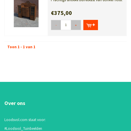
met kastjes die veel schappen ...
€375,00
-
+
Toon 1 - 1 van 1
Over ons
Loodsvol.com staat voor:
#Loodsvol_Tuinbeelden