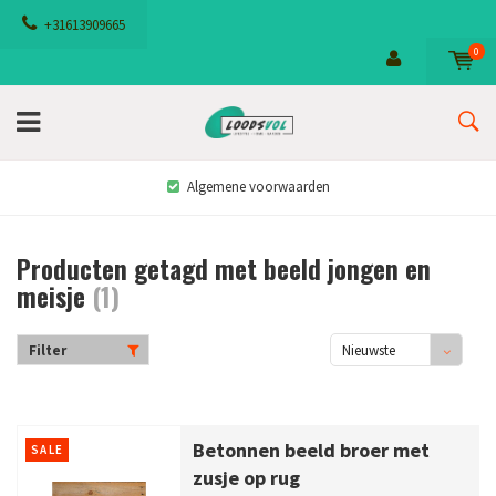
+31613909665
0
Algemene voorwaarden
Producten getagd met beeld jongen en
meisje
(1)
Filter
Nieuwste
producten
Betonnen beeld broer met
SALE
zusje op rug