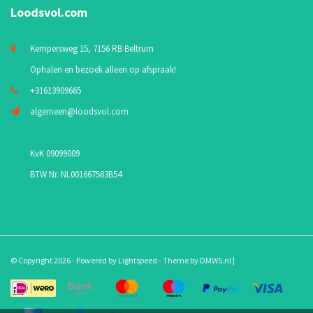
Loodsvol.com
Kempersweg 15, 7156 RB Beltrum
Ophalen en bezoek alleen op afspraak!
+31613909665
algemeen@loodsvol.com
KvK 09099009
BTW Nr. NL001667583B54
© Copyright 2026 - Powered by
Lightspeed
- Theme by
DMWS.nl
|