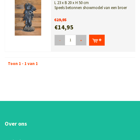
L 23 x B 20 x H 50 cm
Speels betonnen showmodel van een broer
met zusje op de rug. Geschikt voor bi...
€29,95
€14,95
-
+
Toon 1 - 1 van 1
Over ons