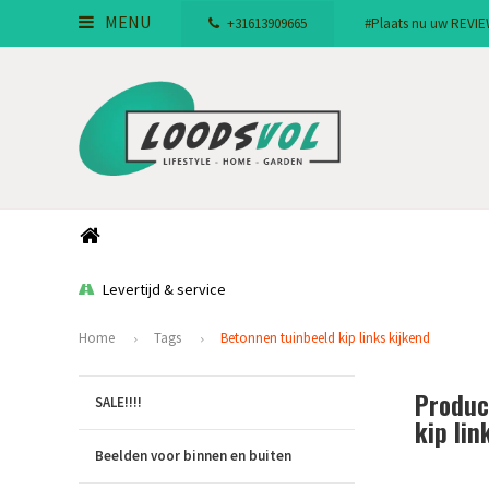
MENU
+31613909665
#Plaats nu uw REVIEW!
Levertijd & service
Home
Tags
Betonnen tuinbeeld kip links kijkend
Produc
SALE!!!!
kip lin
Beelden voor binnen en buiten