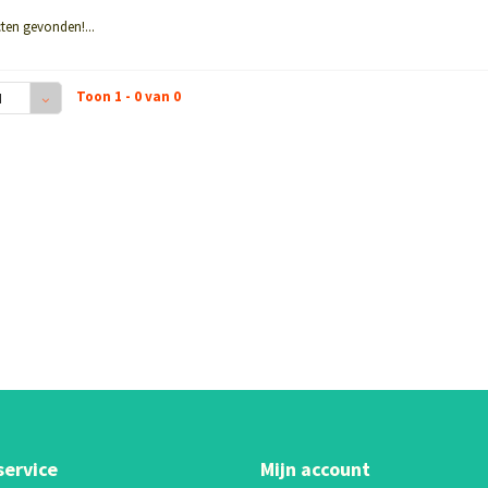
ten gevonden!...
Toon 1 - 0 van 0
4
service
Mijn account