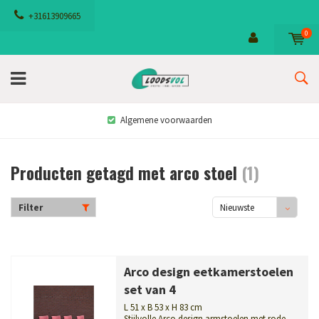
+31613909665
0
Algemene voorwaarden
Producten getagd met arco stoel
(1)
Filter
Nieuwste
producten
Arco design eetkamerstoelen
set van 4
L 51 x B 53 x H 83 cm
Stijlvolle Arco design armstoelen met rode