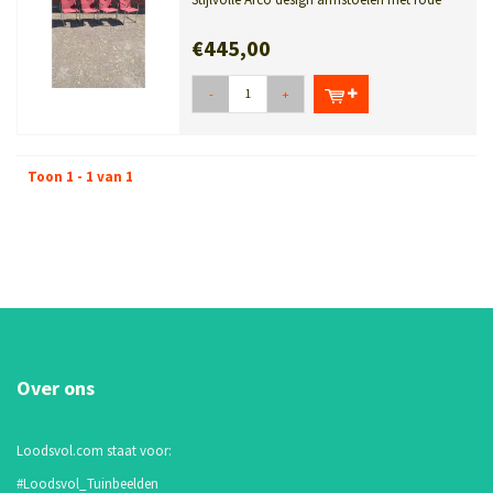
stoffen bekleding. Mid-Century set...
€445,00
-
+
Toon 1 - 1 van 1
Over ons
Loodsvol.com staat voor:
#Loodsvol_Tuinbeelden