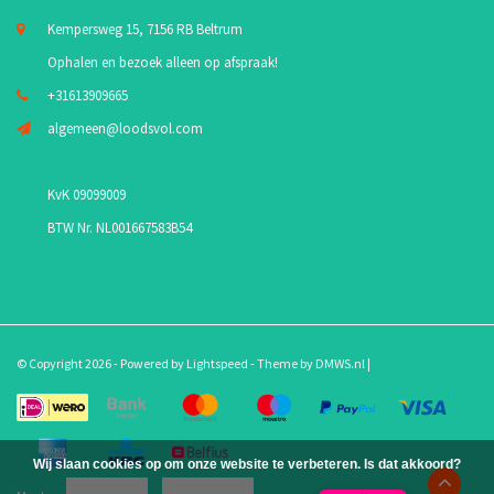
Kempersweg 15, 7156 RB Beltrum
Ophalen en bezoek alleen op afspraak!
+31613909665
algemeen@loodsvol.com
KvK 09099009
BTW Nr. NL001667583B54
© Copyright 2026 - Powered by
Lightspeed
- Theme by
DMWS.nl
|
Wij slaan cookies op om onze website te verbeteren. Is dat akkoord?